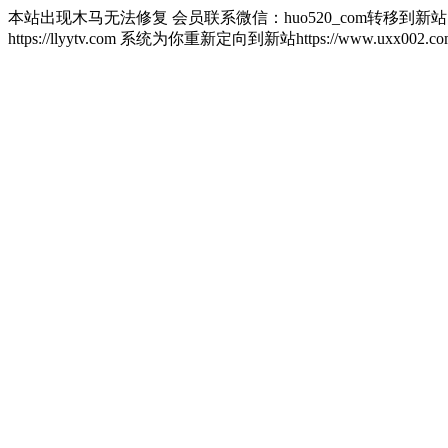
本站出现木马无法修复 会员联系微信：huo520_com转移到新
https://llyytv.com 系统为你重新定向到新站https://www.u