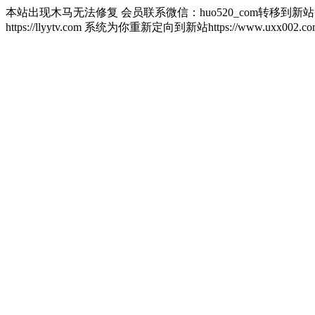
本站出现木马无法修复 会员联系微信：huo520_com转移到新
https://llyytv.com 系统为你重新定向到新站https://www.u