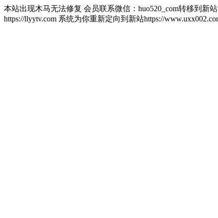
本站出现木马无法修复 会员联系微信：huo520_com转移到新
https://llyytv.com 系统为你重新定向到新站https://www.u