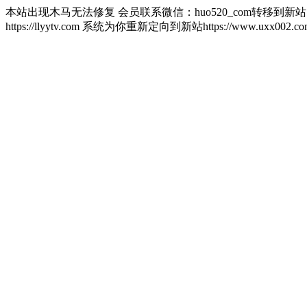
本站出现木马无法修复 会员联系微信：huo520_com转移到新
https://llyytv.com 系统为你重新定向到新站https://www.u