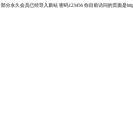
员已经导入新站 密码123456 你目前访问的页面是https://llyytv