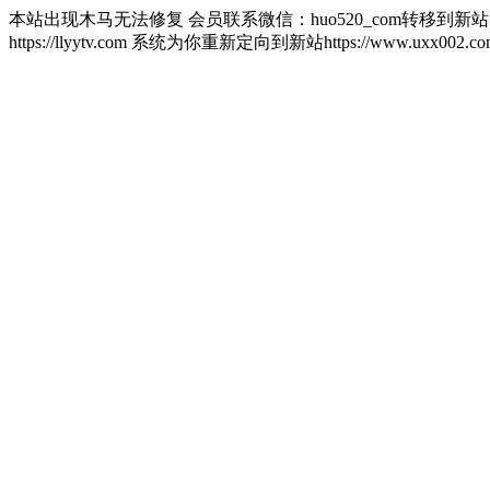
本站出现木马无法修复 会员联系微信：huo520_com转移到新
https://llyytv.com 系统为你重新定向到新站https://www.u